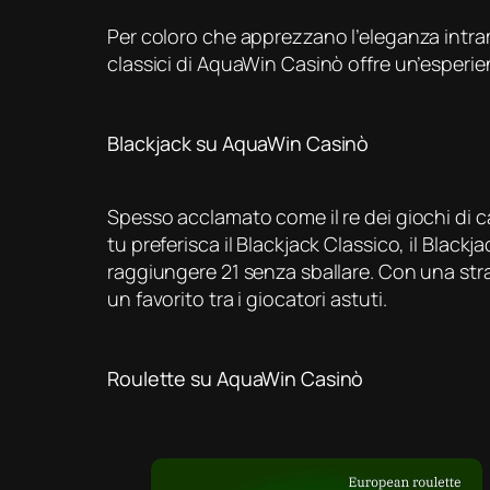
Per coloro che apprezzano l’eleganza intramo
classici di AquaWin Casinò offre un’esperie
Blackjack su AquaWin Casinò
Spesso acclamato come il re dei giochi di ca
tu preferisca il Blackjack Classico, il Blac
raggiungere 21 senza sballare. Con una stra
un favorito tra i giocatori astuti.
Roulette su AquaWin Casinò