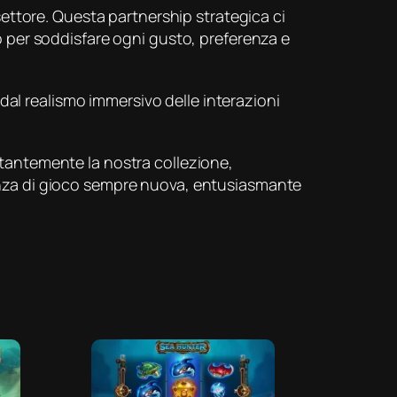
settore. Questa partnership strategica ci
o per soddisfare ogni gusto, preferenza e
 dal realismo immersivo delle interazioni
stantemente la nostra collezione,
enza di gioco sempre nuova, entusiasmante