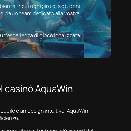
iente in cui ogni giro di slot, ogni
o da un team dedicato alla vostra
un’esperienza di gioco localizzata,
del casinò AquaWin
cabile e un design intuitivo. AquaWin
icienza.