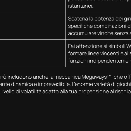
istantanei.
Scatena la potenza dei giri 
specifiche combinazioni di
accumulare vincite senza a
Fai attenzione ai simboli Wi
formare linee vincenti e ai
funzioni indipendentemente 
sinò includono anche la meccanica Megaways™, che offre 
nte dinamica e imprevedibile. L’enorme varietà di giochi
vello di volatilità adatto alla tua propensione al rischio