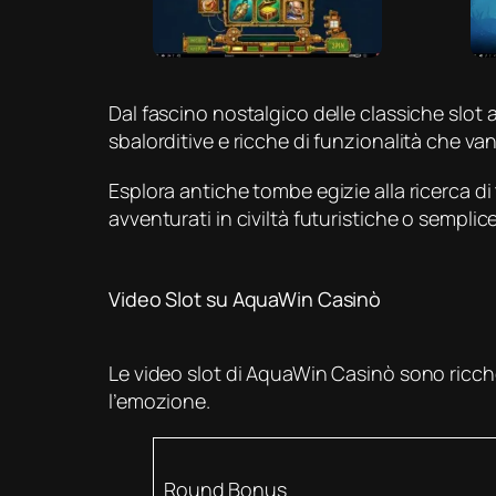
Dal fascino nostalgico delle classiche slot 
sbalorditive e ricche di funzionalità che van
Esplora antiche tombe egizie alla ricerca di 
avventurati in civiltà futuristiche o semplic
Video Slot su AquaWin Casinò
Le video slot di AquaWin Casinò sono ricche
l’emozione.
Round Bonus