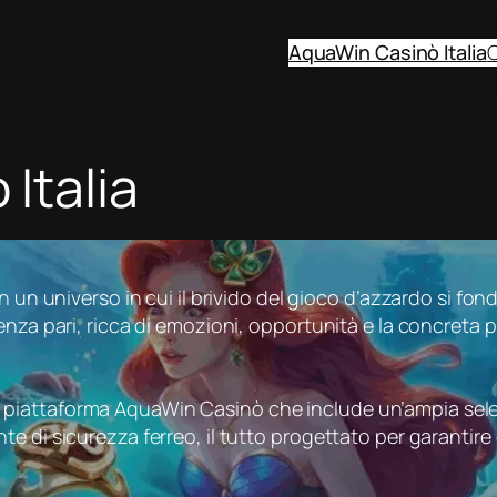
AquaWin Casinò Italia
C
Italia
 un universo in cui il brivido del gioco d’azzardo si fon
nza pari, ricca di emozioni, opportunità e la concreta p
iattaforma AquaWin Casinò che include un’ampia selezi
te di sicurezza ferreo, il tutto progettato per garanti