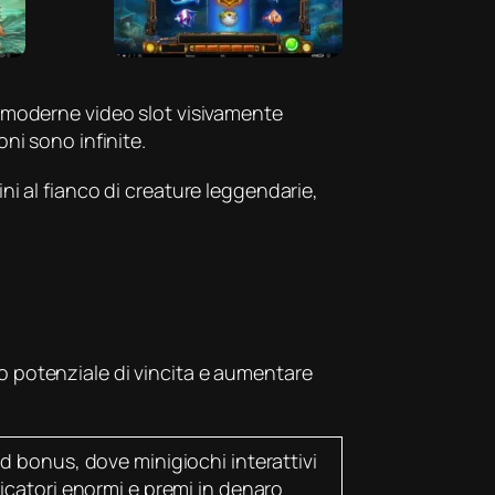
le moderne video slot visivamente
oni sono infinite.
ini al fianco di creature leggendarie,
uo potenziale di vincita e aumentare
 bonus, dove minigiochi interattivi
catori enormi e premi in denaro